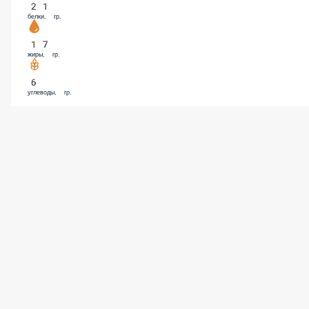
белки, гр.
17
жиры, гр.
6
углеводы, гр.