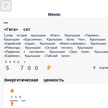
Меню
«Гига» сет
Супер острые крылышки «Коко», Крылышки «Терияки», Крылышки
«Брусничка», Крылышки «Блю Чиз», Крылышки «Карибский отрыв»,
Крылышки «Манго-хабанеро», Крылышки «Ремулад», Крылышки
«Острый чеснок», Крылышки «Пармезан с чесноком», Крылышки «З
Азии», Крылышки «Барбекю», Крылышки «Тайский чили»
5300 г.
5 700 ₽
В корз
Энергетическая ценность
259
калории, ккал.
21