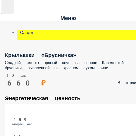
Меню
Сладко
Крылышки «Брусничка»
Сладкий, слегка пряный соус на основе Карельской брусники, выварен
на красном сухом вине
10 шт.
660 ₽
В корз
Энергетическая ценность
189
калории, ккал.
16